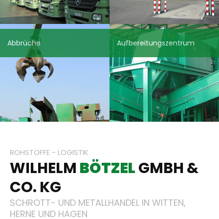
Abbrüche
Aufbereitungszentrum
ROHSTOFFE - LOGISTIK
WILHELM
BÖTZEL
GMBH &
CO. KG
SCHROTT- UND METALLHANDEL IN WITTEN,
HERNE UND HAGEN